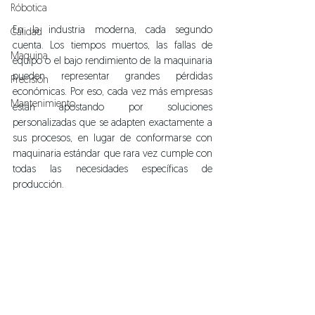
Róbotica
En la industria moderna, cada segundo 
Calidad
cuenta. Los tiempos muertos, las fallas de 
Maquina
equipo o el bajo rendimiento de la maquinaria 
pueden representar grandes pérdidas 
Precisión
económicas. Por eso, cada vez más empresas 
Mantenimiento
están apostando por soluciones 
personalizadas que se adapten exactamente a 
sus procesos, en lugar de conformarse con 
maquinaria estándar que rara vez cumple con 
todas las necesidades específicas de 
producción.