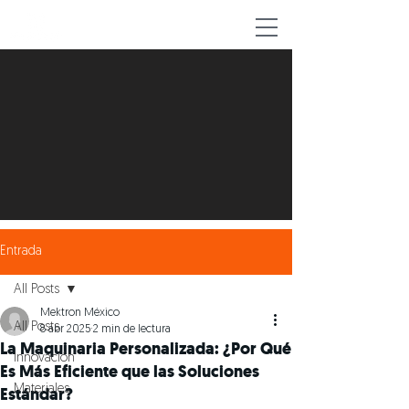
Ponerse en contacto
Entrada
All Posts
Mektron México
All Posts
8 abr 2025
2 min de lectura
La Maquinaria Personalizada: ¿Por Qué
Innovación
Es Más Eficiente que las Soluciones
Materiales
Estándar?