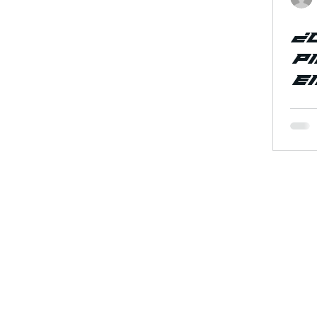
¿
Pi
E
V
M
Somos el fut
la industria