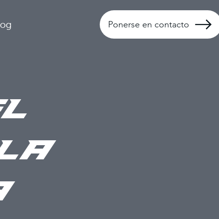
log
Ponerse en contacto
l
la
a