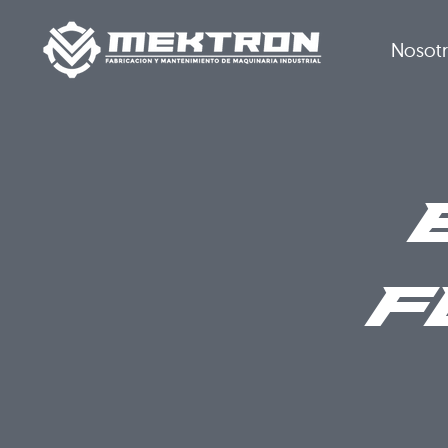
Nosot
F