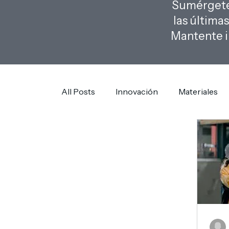
Sumérgete 
las última
Mantente i
All Posts
Innovación
Materiales