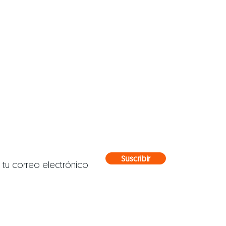
nte atento a
ovedades
erdas las noticias más importantes de la
a así cómo nuestras novedades.
Suscribir