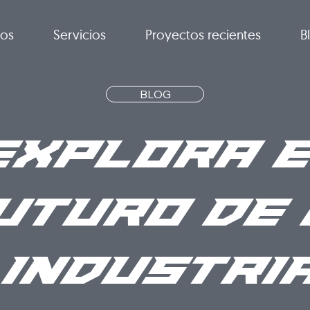
ros
Servicios
Proyectos recientes
B
BLOG
Explora e
uturo de 
Industri