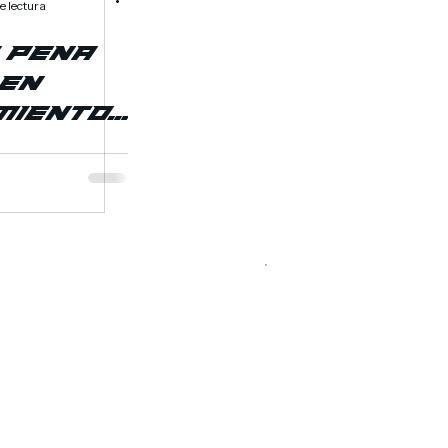
e lectura
 Pena
 en
miento
áquinas
ionan
Aprende
más
gue una
Cotización