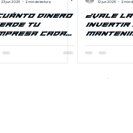
23 jun 2025
2 min de lectura
12 jun 2025
2 min d
Cuánto Dinero
¿Vale la
erde tu
Invertir
mpresa Cada
Manteni
ez que una
si Mis M
áquina Falla?
Aún Func
Bien?
uro de
Consi