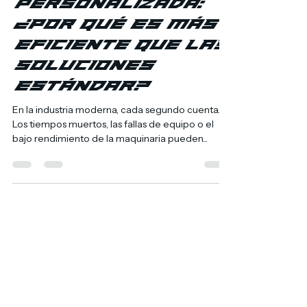
Mektron México
8 abr 2025
2 min de lectura
La Maquinaria
Personalizada:
¿Por Qué Es Más
Eficiente que las
Soluciones
Estándar?
En la industria moderna, cada segundo cuenta.
Los tiempos muertos, las fallas de equipo o el
bajo rendimiento de la maquinaria pueden...