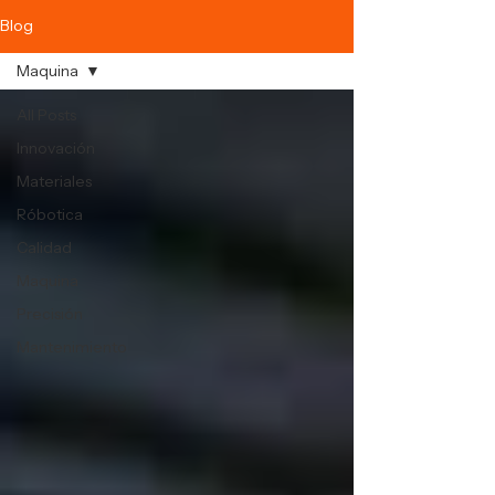
Blog
Maquina
All Posts
Innovación
Materiales
Róbotica
Calidad
Maquina
Precisión
Mantenimiento