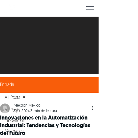
Ponerse en contacto
Entrada
All Posts
Mektron México
All Posts
3 jul 2024
3 min de lectura
Innovaciones en la Automatización
Innovación
Industrial: Tendencias y Tecnologías
Materiales
del Futuro