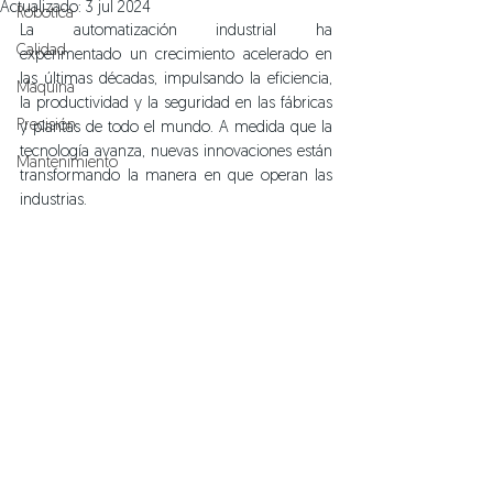
Actualizado:
3 jul 2024
Róbotica
La automatización industrial ha 
Calidad
experimentado un crecimiento acelerado en 
las últimas décadas, impulsando la eficiencia, 
Maquina
la productividad y la seguridad en las fábricas 
Precisión
y plantas de todo el mundo. A medida que la 
tecnología avanza, nuevas innovaciones están 
Mantenimiento
transformando la manera en que operan las 
industrias.