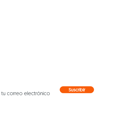
nte atento a
ovedades
erdas las noticias más importantes de la
a así cómo nuestras novedades.
Suscribir