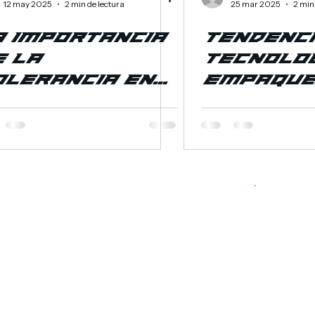
12 may 2025
2 min de lectura
25 mar 2025
2 min
a Importancia
Tendenci
 la
Tecnolog
olerancia en
Empaque
l Mecanizado
Innovaci
 Precisión:
Máquina
Cuánto
Empacad
fluye en el
endimiento
uro de
inal?
Consi