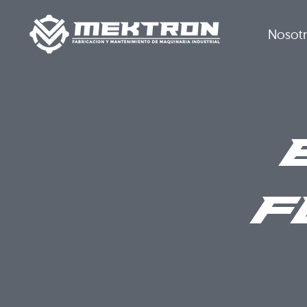
Nosot
F