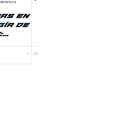
 de lectura
as en
ía de
:
ones en
s
oras
Aprende
más
gue una
Cotización