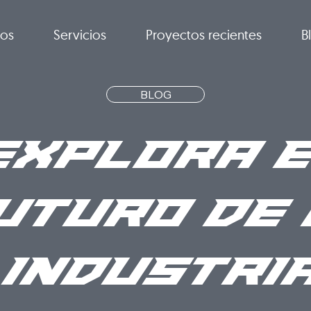
ros
Servicios
Proyectos recientes
B
BLOG
Explora e
uturo de 
Industri