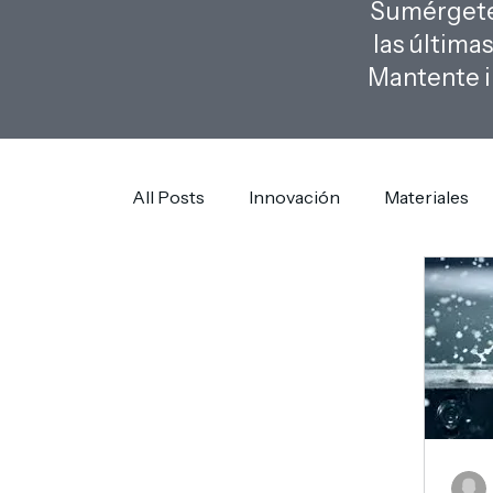
Sumérgete 
las última
Mantente i
All Posts
Innovación
Materiales