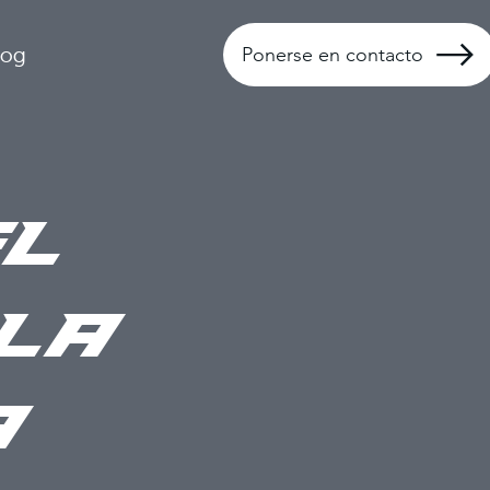
log
Ponerse en contacto
l
la
a