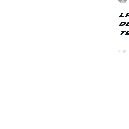
L
de
T
e
de
¿
In
R
Somos el fut
F
la industria