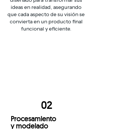
diseñado para transformar sus
ideas en realidad, asegurando
que cada aspecto de su visión se
convierta en un producto final
funcional y eficiente.
01
Selección de materiales
Seleccionamos materiales de
alta calidad para garantizar
productos duraderos y
eficientes.
02
Procesamiento
y modelado